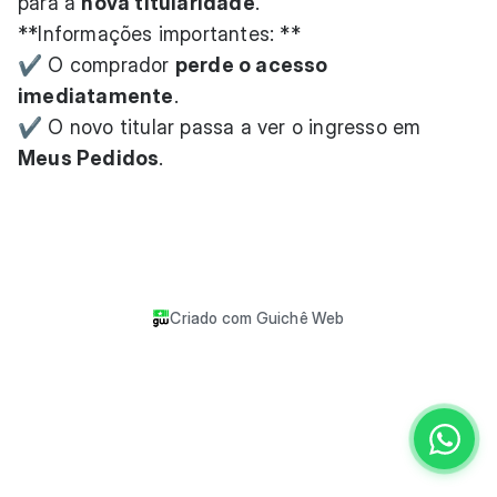
para a
nova titularidade
.
**Informações importantes: **
✔️ O comprador
perde o acesso
imediatamente
.
✔️ O novo titular passa a ver o ingresso em
Meus Pedidos
.
Criado com
Guichê Web