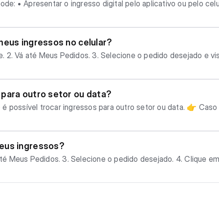
 ingresso, caso pr
quarto dia, o QR Code será liberado com base na data/hora do 
 a versão física. Ambas as opções são válidas na entrada do evento.
ode apresentar o ingresso digital pelo aplicativo, sem necessi
ra transferência estão detalhadas na etapa Transferência 
meus ingressos no celular?
de exibido no celular pode ser usado normalmente na en
para outro setor ou data?
r ingressos para outro setor ou data. 👉 Caso não possa comparecer, verifique
e titularidade (Transferência de Ingressos)
eus ingressos?
resentado impresso ou digital no celular.
os clicando aqui.