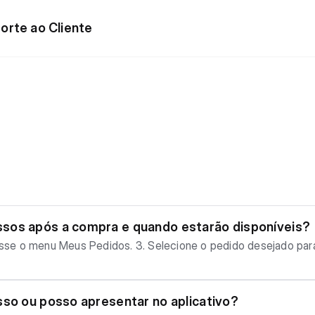
orte ao Cliente
sos após a compra e quando estarão disponíveis?
em sua conta, e o novo titular passa a ter acesso no próprio c
, mas o QR Code só fica visível a partir de 12 horas antes da 
sso ou posso apresentar no aplicativo?
 do ingresso adquirido, e não a data/hora geral do evento. • E