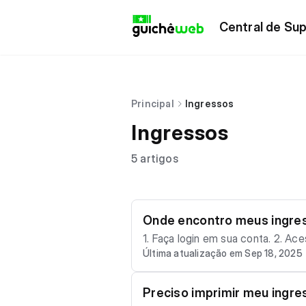
Central de Sup
Principal
Ingressos
Ingressos
5 artigos
Onde encontro meus ingres
1. Faça login em sua conta. 2. Acesse o menu Meus Pedidos. 3. Selecione o pedido desejado para visualizar os ingressos. 👉 Impo
Última atualização em Sep 18, 2025
rtante: • Os ingressos ficam vinculados ao CPF do comprador. • Caso o comprador transfira um ingresso para outra pessoa, ele d
eixa de visualizar esse ingresso 
m Meus Pedidos logo após a compra
Preciso imprimir meu ingre
ção considera sempre a data/hora