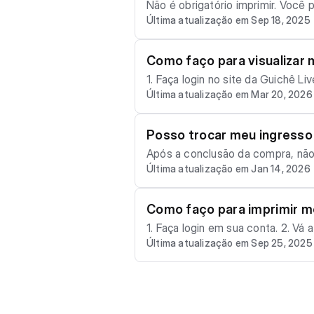
Não é obrigatório imprimir. Você pode: • Apresentar o ingresso digital pelo aplicativo ou pelo celular. • Imprimir o
as e você comprou apenas para o 
Última atualização em Sep 18, 2025
efira levar
vento. • No dia do evento, você p
Como faço para visualizar 
1. Faça login no site da Guichê Live. 2. Vá até Meus Pedidos. 3. Selecione o pedido desejado e visualize os ingressos. 👉 O QR Co
Última atualização em Mar 20, 2026
Posso trocar meu ingresso 
Após a conclusão da compra, não é possível troca
Última atualização em Jan 14, 2026
se o evento permite a alteração d
Como faço para imprimir m
1. Faça login em sua conta. 2. Vá até Meus Pedidos. 3. Selecione o pedido desejado. 4. Clique em Imprimir Ingresso (disponível a p
Última atualização em Sep 25, 2025
artir de 12 horas antes da data/hora do ingresso). 👉 Lembre-se: o ingresso pode ser ap
🔗 Você pode acessar seus pedid